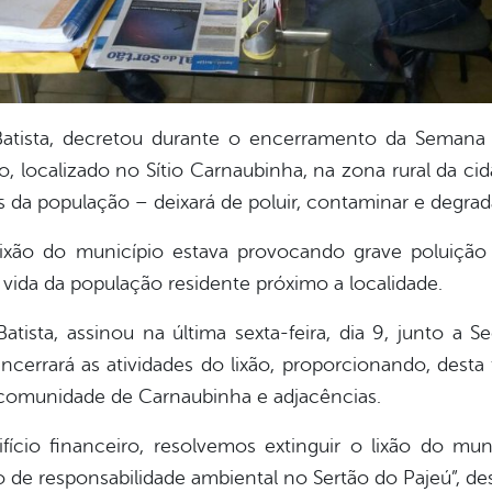
 Batista, decretou durante o encerramento da Seman
to, localizado no Sítio Carnaubinha, na zona rural da c
s da população – deixará de poluir, contaminar e degrada
ixão do município estava provocando grave poluiçã
a vida da população residente próximo a localidade.
tista, assinou na última sexta-feira, dia 9, junto a Se
errará as atividades do lixão, proporcionando, desta 
 comunidade de Carnaubinha e adjacências.
ício financeiro, resolvemos extinguir o lixão do muni
 de responsabilidade ambiental no Sertão do Pajeú”, des