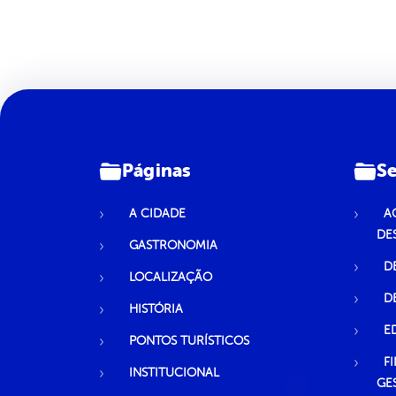
Páginas
Se
A CIDADE
A
DE
GASTRONOMIA
D
LOCALIZAÇÃO
D
HISTÓRIA
E
PONTOS TURÍSTICOS
F
INSTITUCIONAL
GE