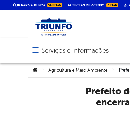
IR PARA A BUSCA
SHIFT+5
TECLAS DE ACESSO
ALT+P
M
Serviços e Informações
Abrir menu principal de navegação
Você está aqui:
>
>
Agricultura e Meio Ambiente
Prefeito de Triunfo extingue lixão a céu aberto no
encerr