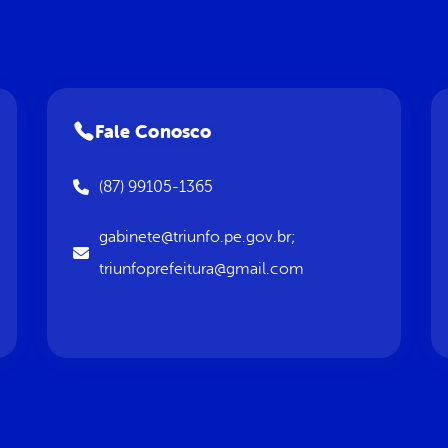
Fale Conosco
(87) 99105-1365
gabinete@triunfo.pe.gov.br;
triunfoprefeitura@gmail.com