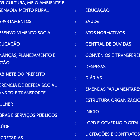
GRICULTURA, MEIO AMBIENTE E
SENVOLVIMENTO RURAL
EDUCAÇÃO
EPARTAMENTOS
SAÚDE
ESENVOLVIMENTO SOCIAL
ATOS NORMATIVOS
DUCAÇÃO
CENTRAL DE DÚVIDAS
INANÇAS, PLANEJAMENTO E
CONVÊNIOS E TRANSFERÊ
STÃO
DESPESAS
ABINETE DO PREFEITO
DIÁRIAS
ERÊNCIA DE DEFESA SOCIAL,
EMENDAS PARLAMENTARE
ÂNSITO E TRANSPORTE
ESTRUTURA ORGANIZACI
ULHER
INICIO
BRAS E SERVIÇOS PÚBLICOS
LGPD E GOVERNO DIGITAL
AÚDE
LICITAÇÕES E CONTRATOS
ECRETARIAS