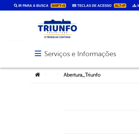
IR PARA A BUSCA
SHIFT+5
TECLAS DE ACESSO
ALT+P
M
Serviços e Informações
Abrir menu principal de navegação
Você está aqui:
>
>
Abertura_Triunfo