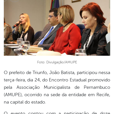
cebook
Twitter
Linkedin
Foto: Divulgação/AMUPE
O prefeito de Triunfo, João Batista, participou nessa
terça-feira, dia 24, do Encontro Estadual promovido
pela Associação Municipalista de Pernambuco
(AMUPE), ocorrido na sede da entidade em Recife,
na capital do estado.
O evento contou com a participação de doze