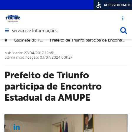
ACESSIBILIDADE
Acesso ráp
Busca
Serviços e Informações
Abrir menu principal de navegação
Você está aqui:
Gabinete do Prefeito
Prefeito de Triunfo participa de Encontro Estadual da AMUPE
>
>
publicado: 27/04/2017 12h51,
última modificação: 03/07/2024 00h27
Prefeito de Triunfo
participa de Encontro
Estadual da AMUPE