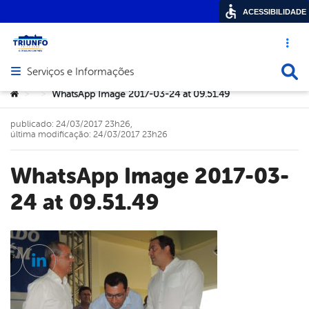
ACESSIBILIDADE
Acesso ráp
Busca
Serviços e Informações
Abrir menu principal de navegação
Você está aqui:
WhatsApp Image 2017-03-24 at 09.51.49
>
>
publicado: 24/03/2017 23h26,
última modificação: 24/03/2017 23h26
WhatsApp Image 2017-03-
24 at 09.51.49
cebook
Twitter
Linkedin