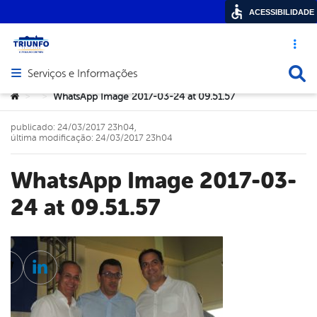
ACESSIBILIDADE
Acesso ráp
Busca
Serviços e Informações
Abrir menu principal de navegação
Você está aqui:
WhatsApp Image 2017-03-24 at 09.51.57
>
>
publicado: 24/03/2017 23h04,
última modificação: 24/03/2017 23h04
WhatsApp Image 2017-03-
24 at 09.51.57
cebook
Twitter
Linkedin