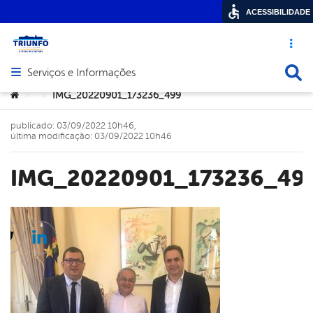
ACESSIBILIDADE
Acesso ráp
Busca
Serviços e Informações
Abrir menu principal de navegação
Você está aqui:
IMG_20220901_173236_499
>
>
publicado: 03/09/2022 10h46,
última modificação: 03/09/2022 10h46
IMG_20220901_173236_49
cebook
Twitter
Linkedin