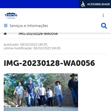
ACESSIBILIDADE
Acesso ráp
Busca
Serviços e Informações
Abrir menu principal de navegação
Você está aqui:
IMG-20230128-WA0056
>
>
publicado: 08/02/2023 19h35,
última modificação: 08/02/2023 19h35
IMG-20230128-WA0056
cebook
Twitter
Linkedin