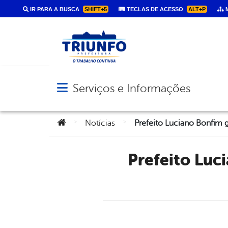
IR PARA A BUSCA
SHIFT+5
TECLAS DE ACESSO
ALT+P
M
Serviços e Informações
Abrir menu principal de navegação
Você está aqui:
>
>
Notícias
Prefeito Luciano Bonfim garante conclusão de praça no