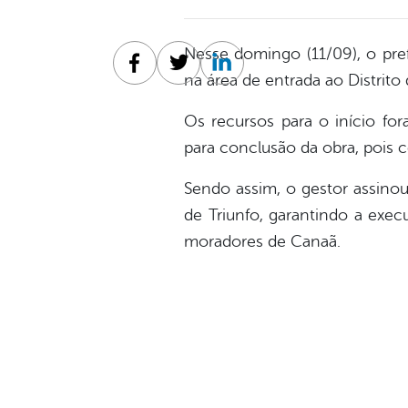
Nesse domingo (11/09), o pref
Facebook
Twitter
Linkedin
na área de entrada ao Distrit
Os recursos para o início fo
para conclusão da obra, pois c
Sendo assim, o gestor assinou
de Triunfo, garantindo a exe
moradores de Canaã.