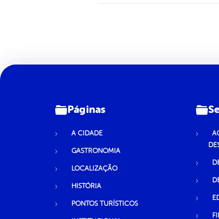
Páginas
Se
A CIDADE
A
DE
GASTRONOMIA
D
LOCALIZAÇÃO
D
HISTÓRIA
E
PONTOS TURÍSTICOS
F