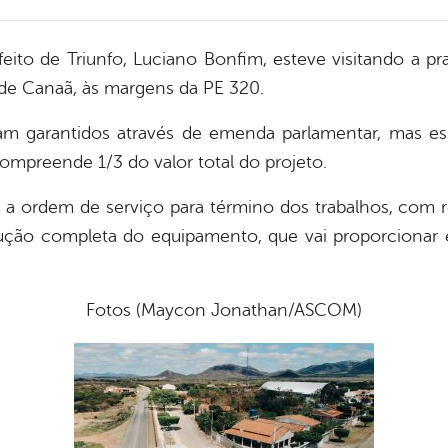
eito de Triunfo, Luciano Bonfim, esteve visitando a p
o de Canaã, às margens da PE 320.
ram garantidos através de emenda parlamentar, mas ess
ompreende 1/3 do valor total do projeto.
 a ordem de serviço para término dos trabalhos, com 
cução completa do equipamento, que vai proporcionar e
Fotos (Maycon Jonathan/ASCOM)