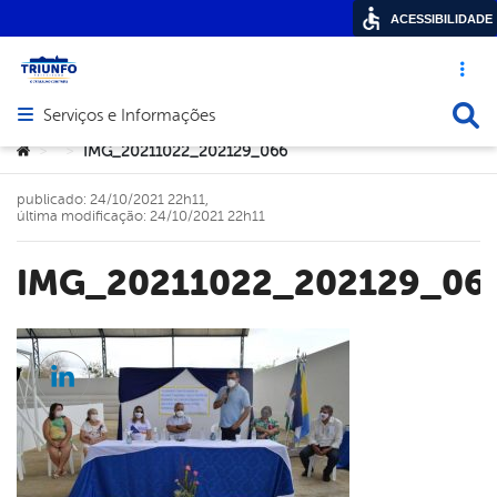
ACESSIBILIDADE
Acesso ráp
Busca
Serviços e Informações
Abrir menu principal de navegação
Você está aqui:
IMG_20211022_202129_066
>
>
publicado: 24/10/2021 22h11,
última modificação: 24/10/2021 22h11
IMG_20211022_202129_06
cebook
Twitter
Linkedin