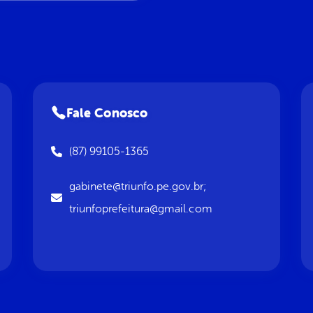
Fale Conosco
(87) 99105-1365
gabinete@triunfo.pe.gov.br;
triunfoprefeitura@gmail.com