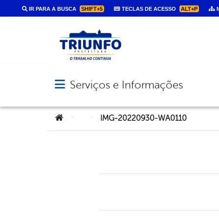
IR PARA A BUSCA
SHIFT+5
TECLAS DE ACESSO
ALT+P
M
Serviços e Informações
Abrir menu principal de navegação
Você está aqui:
>
>
IMG-20220930-WA0110