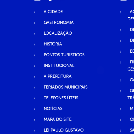
A CIDADE
A
DE
GASTRONOMIA
D
LOCALIZAÇÃO
D
HISTÓRIA
E
PONTOS TURÍSTICOS
F
INSTITUCIONAL
GE
A PREFEITURA
G
FERIADOS MUNICIPAIS
G
TELEFONES ÚTEIS
TR
NOTÍCIAS
M
MAPA DO SITE
O
LEI PAULO GUSTAVO
S