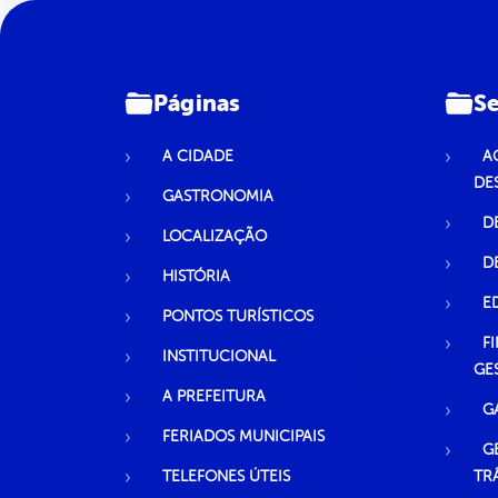
Páginas
Se
A CIDADE
A
DE
GASTRONOMIA
D
LOCALIZAÇÃO
D
HISTÓRIA
E
PONTOS TURÍSTICOS
F
INSTITUCIONAL
GE
A PREFEITURA
G
FERIADOS MUNICIPAIS
G
TELEFONES ÚTEIS
TR