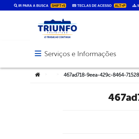
IR PARA A BUSCA
SHIFT+5
TECLAS DE ACESSO
ALT+P
M
Serviços e Informações
Abrir menu principal de navegação
Você está aqui:
>
>
467ad718-9eea-429c-8464-7152
467a