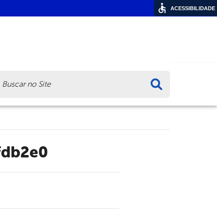
ACESSIBILIDADE
ca
fdb2e0