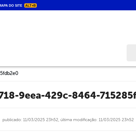
APA DO SITE
ALT+B
Bus
85fdb2e0
d718-9eea-429c-8464-715285
publicado: 11/03/2025 23h52,
última modificação: 11/03/2025 23h52