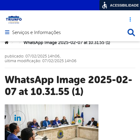
ACESSIBILIDADE
Acesso ráp
Busca
Serviços e Informações
Abrir menu principal de navegação
Você está aqui:
WhatsApp Image 2025-02-07 at 10.31.55 (1)
>
>
publicado: 07/02/2025 14h06,
última modificação: 07/02/2025 14h06
WhatsApp Image 2025-02-
07 at 10.31.55 (1)
cebook
Twitter
Linkedin