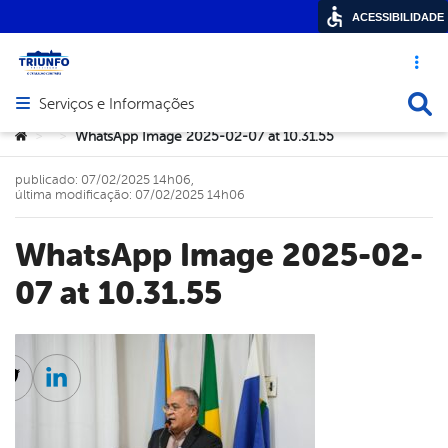
ACESSIBILIDADE
Acesso ráp
Busca
Serviços e Informações
Abrir menu principal de navegação
Você está aqui:
WhatsApp Image 2025-02-07 at 10.31.55
>
>
publicado: 07/02/2025 14h06,
última modificação: 07/02/2025 14h06
WhatsApp Image 2025-02-
07 at 10.31.55
cebook
Twitter
Linkedin