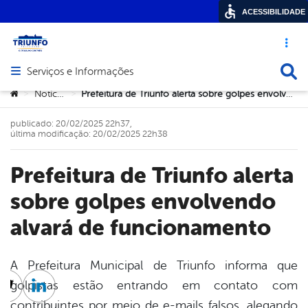
ACESSIBILIDADE
Acesso ráp
Busca
Serviços e Informações
Abrir menu principal de navegação
Você está aqui:
Notícias
Prefeitura de Triunfo alerta sobre golpes envolvendo alvará de funcionamento
>
>
publicado: 20/02/2025 22h37,
última modificação: 20/02/2025 22h38
Prefeitura de Triunfo alerta
sobre golpes envolvendo
alvará de funcionamento
A Prefeitura Municipal de Triunfo informa que
golpistas estão entrando em contato com
cebook
Twitter
Linkedin
contribuintes por meio de e-mails falsos, alegando