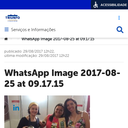
ACESSIBILIDADE
Acesso ráp
Busca
Serviços e Informações
Abrir menu principal de navegação
Você está aqui:
WhatsApp Image 2017-08-25 at 09.17.15
>
>
publicado: 29/08/2017 12h22,
última modificação: 29/08/2017 12h22
WhatsApp Image 2017-08-
25 at 09.17.15
cebook
Twitter
Linkedin