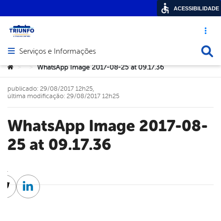
ACESSIBILIDADE
Acesso ráp
Busca
Serviços e Informações
Abrir menu principal de navegação
Você está aqui:
WhatsApp Image 2017-08-25 at 09.17.36
>
>
publicado: 29/08/2017 12h25,
última modificação: 29/08/2017 12h25
WhatsApp Image 2017-08-
25 at 09.17.36
cebook
Twitter
Linkedin