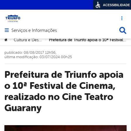
ACESSIBILIDADE
Acesso ráp
Busca
Serviços e Informações
Abrir menu principal de navegação
Você está aqui:
Cultura e Desportos
Prefeitura de Triunfo apoia o 10ª Festival de Cinema, realizado no Cine Teatro Guarany
>
>
publicado: 08/08/2017 12h56,
última modificação: 03/07/2024 00h25
Prefeitura de Triunfo apoia
o 10ª Festival de Cinema,
realizado no Cine Teatro
Guarany