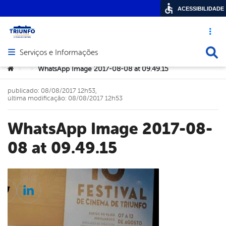
ACESSIBILIDADE
Acesso ráp
Busca
Serviços e Informações
Abrir menu principal de navegação
Você está aqui:
WhatsApp Image 2017-08-08 at 09.49.15
>
>
publicado: 08/08/2017 12h53,
última modificação: 08/08/2017 12h53
WhatsApp Image 2017-08-
08 at 09.49.15
cebook
Twitter
Linkedin