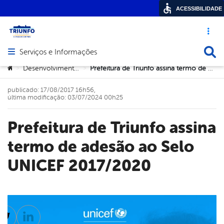
ACESSIBILIDADE
Acesso ráp
Busca
Serviços e Informações
Abrir menu principal de navegação
Você está aqui:
Desenvolvimento Social
Prefeitura de Triunfo assina termo de adesão ao Selo UNICEF 2017/2020
>
>
publicado: 17/08/2017 16h56,
última modificação: 03/07/2024 00h25
Prefeitura de Triunfo assina
termo de adesão ao Selo
UNICEF 2017/2020