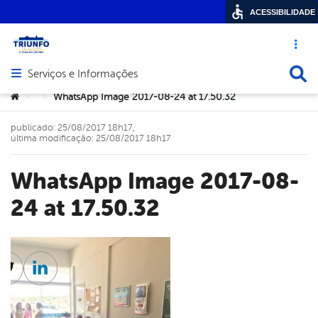
ACESSIBILIDADE
Acesso ráp
Busca
Serviços e Informações
Abrir menu principal de navegação
Você está aqui:
WhatsApp Image 2017-08-24 at 17.50.32
>
>
publicado: 25/08/2017 18h17,
última modificação: 25/08/2017 18h17
WhatsApp Image 2017-08-
24 at 17.50.32
cebook
Twitter
Linkedin