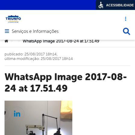
ACESSIBILIDADE
Acesso ráp
Busca
Serviços e Informações
Abrir menu principal de navegação
Você está aqui:
WhatsApp Image 2017-08-24 at 17.51.49
>
>
publicado: 25/08/2017 18h14,
última modificação: 25/08/2017 18h14
WhatsApp Image 2017-08-
24 at 17.51.49
cebook
Twitter
Linkedin