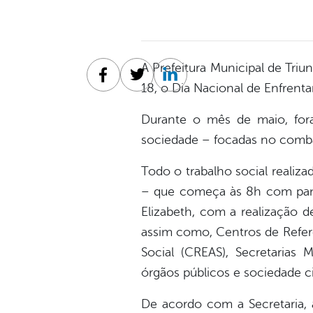
A Prefeitura Municipal de Triu
Facebook
Twitter
Linkedin
18, o Dia Nacional de Enfrent
Durante o mês de maio, fora
sociedade – focadas no combat
Todo o trabalho social realiz
– que começa às 8h com panfl
Elizabeth, com a realização d
assim como, Centros de Referê
Social (CREAS), Secretarias 
órgãos públicos e sociedade ci
De acordo com a Secretaria, a