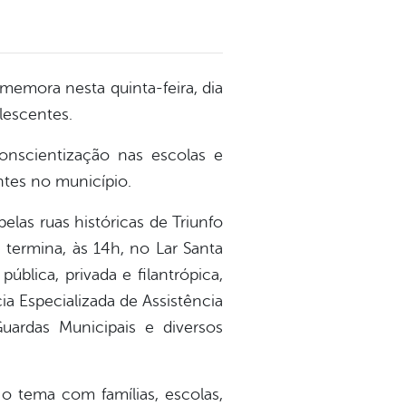
omemora nesta quinta-feira, dia
lescentes.
onscientização nas escolas e
ntes no município.
las ruas históricas de Triunfo
termina, às 14h, no Lar Santa
blica, privada e filantrópica,
a Especializada de Assistência
Guardas Municipais e diversos
 o tema com famílias, escolas,