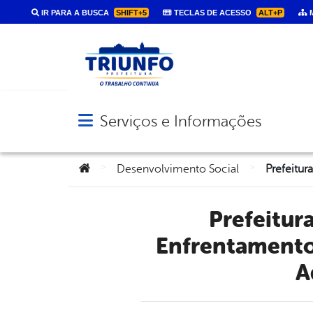
IR PARA A BUSCA
SHIFT+5
TECLAS DE ACESSO
ALT+P
M
Serviços e Informações
Abrir menu principal de navegação
Você está aqui:
>
>
Desenvolvimento Social
Prefeitura de Triunfo comemora “Dia Nacional de
Enfrentamento 
A