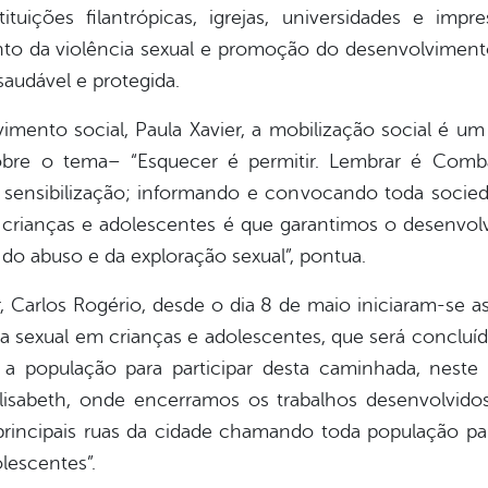
stituições filantrópicas, igrejas, universidades e i
 da violência sexual e promoção do desenvolvimento
saudável e protegida.
vimento social, Paula Xavier, a mobilização social é
sobre o tema– “Esquecer é permitir. Lembrar é Comb
, sensibilização; informando e convocando toda socied
e crianças e adolescentes é que garantimos o desenvo
e do abuso e da exploração sexual”, pontua.
 Carlos Rogério, desde o dia 8 de maio iniciaram-se as 
cia sexual em crianças e adolescentes, que será conclu
 a população para participar desta caminhada, nest
lisabeth, onde encerramos os trabalhos desenvolvido
principais ruas da cidade chamando toda população par
lescentes”.