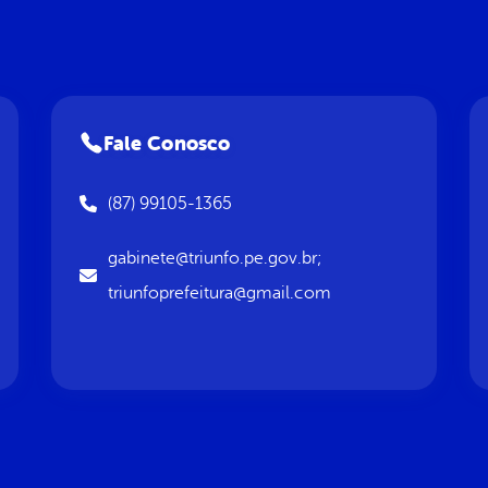
Fale Conosco
(87) 99105-1365
gabinete@triunfo.pe.gov.br;
triunfoprefeitura@gmail.com