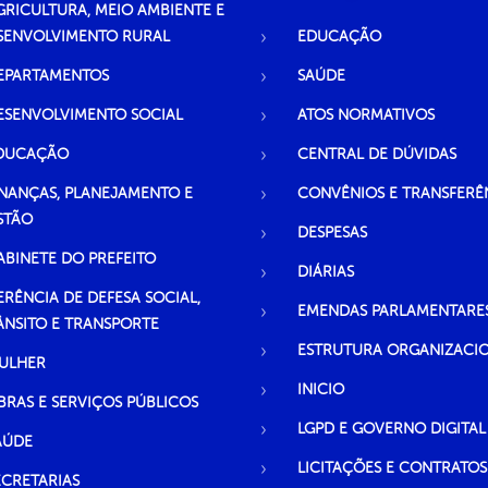
GRICULTURA, MEIO AMBIENTE E
SENVOLVIMENTO RURAL
EDUCAÇÃO
EPARTAMENTOS
SAÚDE
ESENVOLVIMENTO SOCIAL
ATOS NORMATIVOS
DUCAÇÃO
CENTRAL DE DÚVIDAS
INANÇAS, PLANEJAMENTO E
CONVÊNIOS E TRANSFERÊ
STÃO
DESPESAS
ABINETE DO PREFEITO
DIÁRIAS
ERÊNCIA DE DEFESA SOCIAL,
EMENDAS PARLAMENTARE
ÂNSITO E TRANSPORTE
ESTRUTURA ORGANIZACI
ULHER
INICIO
BRAS E SERVIÇOS PÚBLICOS
LGPD E GOVERNO DIGITAL
AÚDE
LICITAÇÕES E CONTRATOS
ECRETARIAS