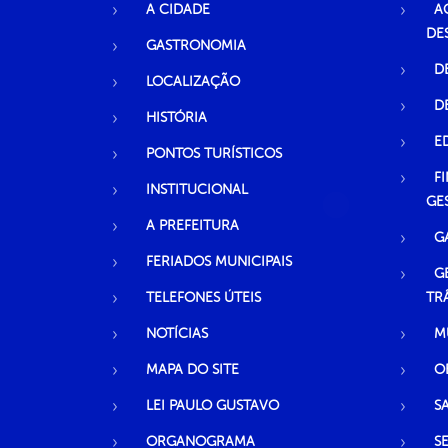
A CIDADE
A
DE
GASTRONOMIA
D
LOCALIZAÇÃO
D
HISTÓRIA
E
PONTOS TURÍSTICOS
F
INSTITUCIONAL
GE
A PREFEITURA
G
FERIADOS MUNICIPAIS
G
TELEFONES ÚTEIS
TR
NOTÍCIAS
M
MAPA DO SITE
O
LEI PAULO GUSTAVO
S
ORGANOGRAMA
S