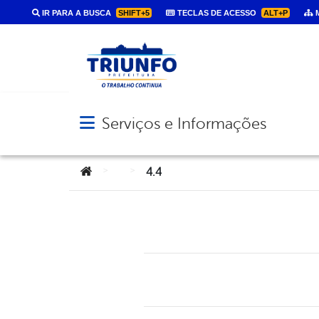
IR PARA A BUSCA
SHIFT+5
TECLAS DE ACESSO
ALT+P
M
Serviços e Informações
Abrir menu principal de navegação
Você está aqui:
>
>
4.4