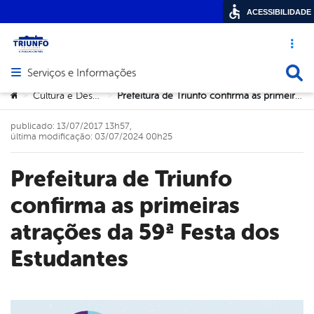
ACESSIBILIDADE
Acesso ráp
Busca
Serviços e Informações
Abrir menu principal de navegação
Você está aqui:
Cultura e Desportos
Prefeitura de Triunfo confirma as primeiras atrações da 59ª Festa dos Estudantes
>
>
publicado: 13/07/2017 13h57,
última modificação: 03/07/2024 00h25
Prefeitura de Triunfo
confirma as primeiras
atrações da 59ª Festa dos
Estudantes