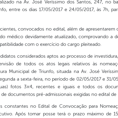
alizado na Av. José Veríssimo dos Santos, 247, no b
nfo, entre os dias 17/05/2017 e 24/05/2017, às 7h, para
icientes, convocados no edital, além de apresentarem 
udo médico devidamente atualizado, comprovando a de
tibilidade com o exercício do cargo pleiteado.
didatos considerados aptos ao processo de investidura,
isão de todos os atos legais relativos às nomea
tura Municipal de Triunfo, situada na Av. José Veríss
egunda a sexta-feira, no período de 02/05/2017 e 31/0
duas) fotos 3×4, recentes e iguais e todos os docu
a de documentos pré-admissionais exigidas no edital d
as constantes no Edital de Convocação para Nomeaç
tivo. Após tomar posse terá o prazo máximo de 15 