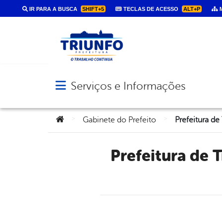
IR PARA A BUSCA
SHIFT+5
TECLAS DE ACESSO
ALT+P
M
Serviços e Informações
Abrir menu principal de navegação
Você está aqui:
>
>
Gabinete do Prefeito
Prefeitura de Triunfo convoca novos candidatos aprovados