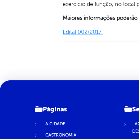
exercício de função, no local 
Maiores informações poderão s
Edital 002/2017.
Páginas
Se
A CIDADE
A
DE
GASTRONOMIA