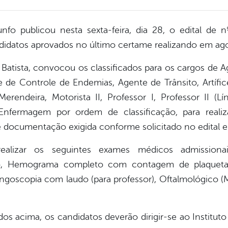
iunfo publicou nesta sexta-feira, dia 28, o edital d
datos aprovados no último certame realizando em ago
Batista, convocou os classificados para os cargos de A
de Controle de Endemias, Agente de Trânsito, Artífice, 
Merendeira, Motorista II, Professor I, Professor II (Lí
Enfermagem por ordem de classificação, para realiz
e documentação exigida conforme solicitado no edital 
realizar os seguintes exames médicos admission
do, Hemograma completo com contagem de plaquetas
ingoscopia com laudo (para professor), Oftalmológico (M
os acima, os candidatos deverão dirigir-se ao Instituto