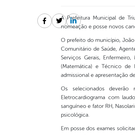
A Prefeitura Municipal de Tr
Facebook
Twitter
Linkedin
nomeação e posse novos candi
O prefeito do município, João 
Comunitário de Saúde, Agente 
Serviços Gerais, Enfermeiro, 
(Matemática) e Técnico de 
admissional e apresentação d
Os selecionados deverão 
Eletrocardiograma com lau
sanguíneo e fator RH, Nasolar
psicológica.
Em posse dos exames solicitad