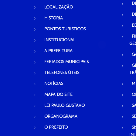
D
LOCALIZAÇÃO
D
HISTÓRIA
E
PONTOS TURÍSTICOS
F
INSTITUCIONAL
GE
A PREFEITURA
G
FERIADOS MUNICIPAIS
G
TELEFONES ÚTEIS
TR
NOTÍCIAS
M
MAPA DO SITE
O
LEI PAULO GUSTAVO
S
ORGANOGRAMA
S
O PREFEITO
S
IN