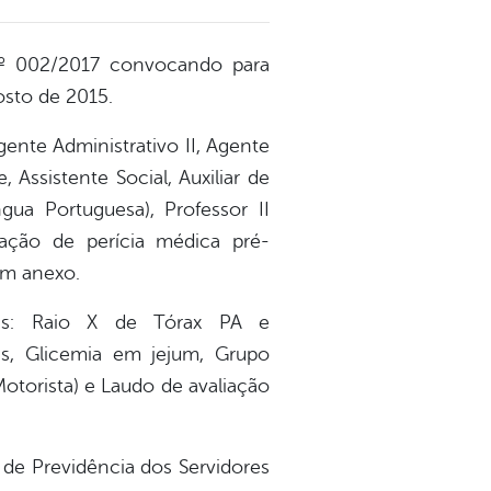
e nº 002/2017 convocando para
sto de 2015.
gente Administrativo II, Agente
Assistente Social, Auxiliar de
ngua Portuguesa), Professor II
ação de perícia médica pré-
em anexo.
ais: Raio X de Tórax PA e
, Glicemia em jejum, Grupo
otorista) e Laudo de avaliação
 de Previdência dos Servidores