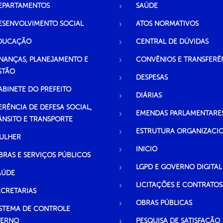
EPARTAMENTOS
SAÚDE
ESENVOLVIMENTO SOCIAL
ATOS NORMATIVOS
DUCAÇÃO
CENTRAL DE DÚVIDAS
INANÇAS, PLANEJAMENTO E
CONVÊNIOS E TRANSFERÊ
STÃO
DESPESAS
ABINETE DO PREFEITO
DIÁRIAS
ERÊNCIA DE DEFESA SOCIAL,
EMENDAS PARLAMENTARE
ÂNSITO E TRANSPORTE
ESTRUTURA ORGANIZACI
ULHER
INICIO
BRAS E SERVIÇOS PÚBLICOS
LGPD E GOVERNO DIGITAL
AÚDE
LICITAÇÕES E CONTRATOS
ECRETARIAS
OBRAS PÚBLICAS
ISTEMA DE CONTROLE
TERNO
PESQUISA DE SATISFAÇÃO