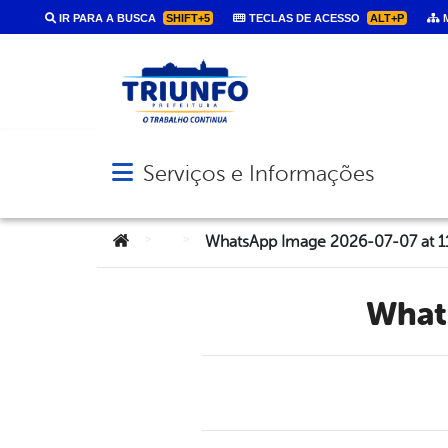
IR PARA A BUSCA
SHIFT+5
TECLAS DE ACESSO
ALT+P
M
Serviços e Informações
Abrir menu principal de navegação
Você está aqui:
>
>
WhatsApp Image 2026-07-07 at 11
Wha