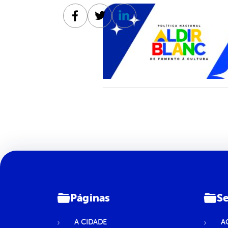
Facebook
Twitter
Linkedin
Páginas
Se
A CIDADE
A