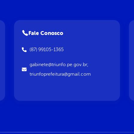
Fale Conosco
(87) 99105-1365
gabinete@triunfo.pe.gov.br;
triunfoprefeitura@gmail.com