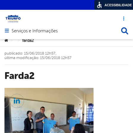
ACESSIBILIDADE
Acesso ráp
Busca
Serviços e Informações
Abrir menu principal de navegação
Você está aqui:
farda2
>
>
publicado: 15/06/2018 12h57,
última modificação: 15/06/2018 12h57
farda2
cebook
Twitter
Linkedin