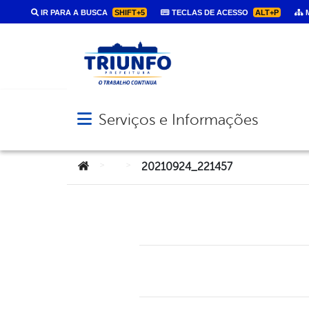
IR PARA A BUSCA
SHIFT+5
TECLAS DE ACESSO
ALT+P
M
Serviços e Informações
Abrir menu principal de navegação
Você está aqui:
>
>
20210924_221457