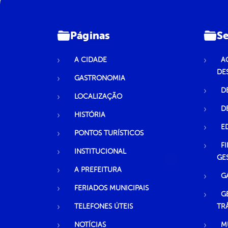
Páginas
Se
A CIDADE
A
DE
GASTRONOMIA
D
LOCALIZAÇÃO
D
HISTÓRIA
E
PONTOS TURÍSTICOS
F
INSTITUCIONAL
GE
A PREFEITURA
G
FERIADOS MUNICIPAIS
G
TELEFONES ÚTEIS
TR
NOTÍCIAS
M