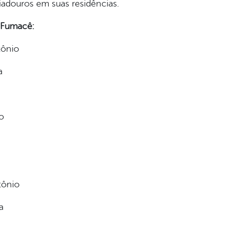
riadouros em suas residências.
o Fumacê:
tônio
a
o
tônio
a