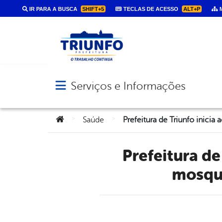
IR PARA A BUSCA
SHIFT+5
TECLAS DE ACESSO
ALT+P
M
Serviços e Informações
Abrir menu principal de navegação
Você está aqui:
>
>
Saúde
Prefeitura de Triunfo inicia ações de prevenção contra o
mosqui