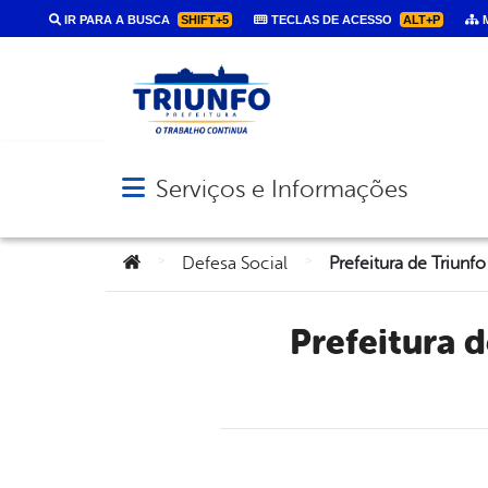
IR PARA A BUSCA
SHIFT+5
TECLAS DE ACESSO
ALT+P
M
Serviços e Informações
Abrir menu principal de navegação
Você está aqui:
>
>
Defesa Social
Prefeitura de Triunfo inicia ações do Movimento Maio