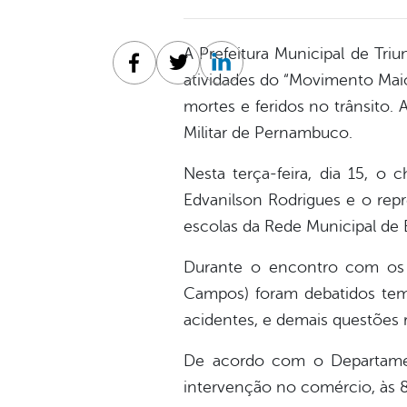
A Prefeitura Municipal de Tri
Facebook
Twitter
Linkedin
atividades do “Movimento Maio
mortes e feridos no trânsito.
Militar de Pernambuco.
Nesta terça-feira, dia 15, o
Edvanilson Rodrigues e o repre
escolas da Rede Municipal de 
Durante o encontro com os 
Campos) foram debatidos temas
acidentes, e demais questões 
De acordo com o Departamen
intervenção no comércio, às 8