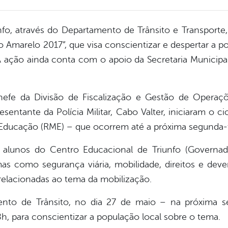
unfo, através do Departamento de Trânsito e Transporte
 Amarelo 2017”, que visa conscientizar e despertar a po
 A ação ainda conta com o apoio da Secretaria Municipa
 chefe da Divisão de Fiscalização e Gestão de Operaçõ
sentante da Polícia Militar, Cabo Valter, iniciaram o ci
Educação (RME) – que ocorrem até a próxima segunda-fe
alunos do Centro Educacional de Triunfo (Governado
 como segurança viária, mobilidade, direitos e dever
relacionadas ao tema da mobilização.
to de Trânsito, no dia 27 de maio – na próxima 
h, para conscientizar a população local sobre o tema.