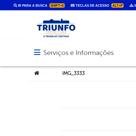
IR PARA A BUSCA
SHIFT+5
TECLAS DE ACESSO
ALT+P
M
Serviços e Informações
Abrir menu principal de navegação
Você está aqui:
>
>
IMG_3333