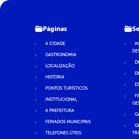
Páginas
Se
A CIDADE
A
DE
GASTRONOMIA
D
LOCALIZAÇÃO
D
HISTÓRIA
E
PONTOS TURÍSTICOS
F
INSTITUCIONAL
GE
A PREFEITURA
G
FERIADOS MUNICIPAIS
G
TELEFONES ÚTEIS
TR