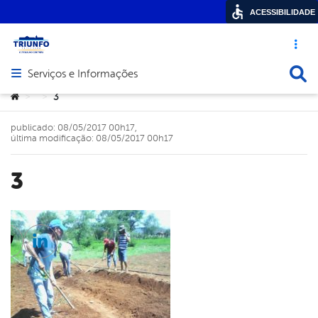
ACESSIBILIDADE
Acesso ráp
Busca
Serviços e Informações
Abrir menu principal de navegação
Você está aqui:
3
>
>
publicado: 08/05/2017 00h17,
última modificação: 08/05/2017 00h17
3
cebook
Twitter
Linkedin