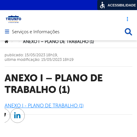
ACESSIBILIDADE
Acesso ráp
Busca
Serviços e Informações
Abrir menu principal de navegação
Você está aqui:
ANEXO I – PLANO DE TRABALHO (1)
>
>
publicado: 15/05/2023 18h19,
última modificação: 15/05/2023 18h19
ANEXO I – PLANO DE
TRABALHO (1)
ANEXO I - PLANO DE TRABALHO (1)
cebook
Twitter
Linkedin