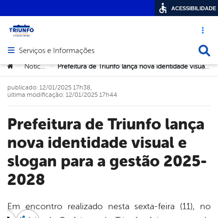
ACESSIBILIDADE
Acesso ráp
Busca
Serviços e Informações
Abrir menu principal de navegação
Você está aqui:
Notícias
Prefeitura de Triunfo lança nova identidade visual e slogan para a gestão 2025-2028
>
>
publicado: 12/01/2025 17h38,
última modificação: 12/01/2025 17h44
Prefeitura de Triunfo lança
nova identidade visual e
slogan para a gestão 2025-
2028
Em encontro realizado nesta sexta-feira (11), no