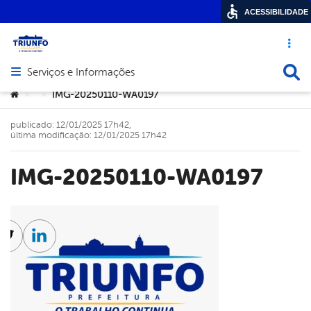
ACESSIBILIDADE
Acesso ráp
Busca
Serviços e Informações
Abrir menu principal de navegação
Você está aqui:
IMG-20250110-WA0197
>
>
publicado: 12/01/2025 17h42,
última modificação: 12/01/2025 17h42
IMG-20250110-WA0197
cebook
Twitter
Linkedin