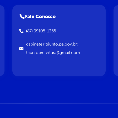
Fale Conosco
(87) 99105-1365
gabinete@triunfo.pe.gov.br;
triunfoprefeitura@gmail.com