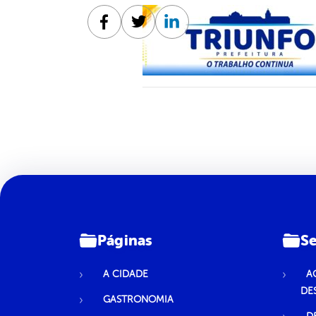
Facebook
Twitter
Linkedin
Páginas
Se
A CIDADE
A
DE
GASTRONOMIA