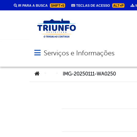
IR PARA A BUSCA
SHIFT+5
TECLAS DE ACESSO
ALT+P
M
Serviços e Informações
Abrir menu principal de navegação
Você está aqui:
>
>
IMG-20250111-WA0250