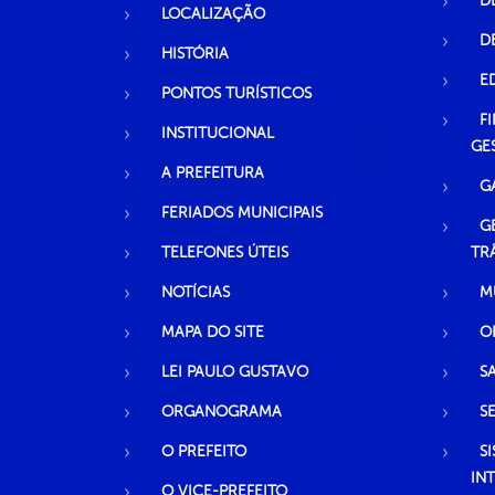
D
LOCALIZAÇÃO
D
HISTÓRIA
E
PONTOS TURÍSTICOS
F
INSTITUCIONAL
GE
A PREFEITURA
G
FERIADOS MUNICIPAIS
G
TELEFONES ÚTEIS
TR
NOTÍCIAS
M
MAPA DO SITE
O
LEI PAULO GUSTAVO
S
ORGANOGRAMA
S
O PREFEITO
S
IN
O VICE-PREFEITO