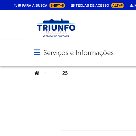
IR PARA A BUSCA
SHIFT+5
TECLAS DE ACESSO
ALT+P
M
Serviços e Informações
Abrir menu principal de navegação
Você está aqui:
>
>
25