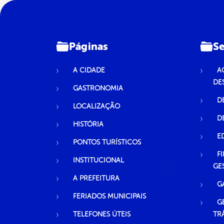
Páginas
Se
A CIDADE
A
DE
GASTRONOMIA
D
LOCALIZAÇÃO
D
HISTÓRIA
E
PONTOS TURÍSTICOS
F
INSTITUCIONAL
GE
A PREFEITURA
G
FERIADOS MUNICIPAIS
G
TELEFONES ÚTEIS
TR