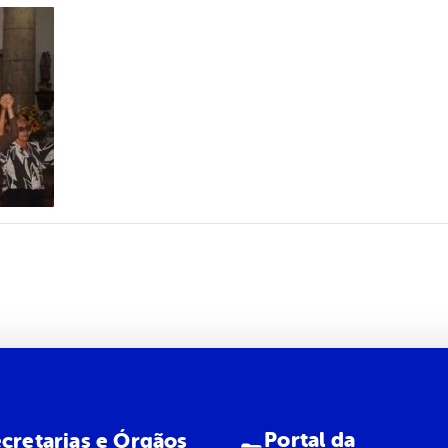
Portal da
cretarias e Órgãos