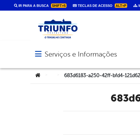
IR PARA A BUSCA
SHIFT+5
TECLAS DE ACESSO
ALT+P
M
Serviços e Informações
Abrir menu principal de navegação
Você está aqui:
>
>
683d6183-a250-42ff-bfd4-121d6
683d