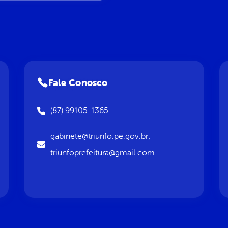
Fale Conosco
(87) 99105-1365
gabinete@triunfo.pe.gov.br;
triunfoprefeitura@gmail.com