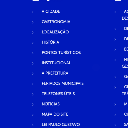
A CIDADE
A
DE
GASTRONOMIA
D
LOCALIZAÇÃO
D
HISTÓRIA
E
PONTOS TURÍSTICOS
F
INSTITUCIONAL
GE
A PREFEITURA
G
FERIADOS MUNICIPAIS
G
TELEFONES ÚTEIS
TR
NOTÍCIAS
M
MAPA DO SITE
O
LEI PAULO GUSTAVO
S