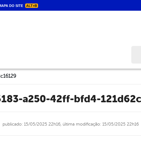
APA DO SITE
ALT+B
Bus
2c16129
6183-a250-42ff-bfd4-121d62
publicado: 15/05/2025 22h16,
última modificação: 15/05/2025 22h16