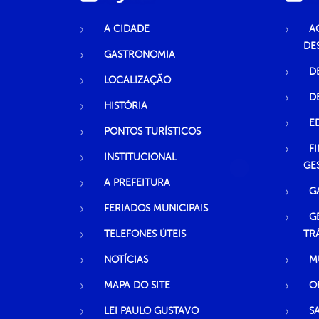
A CIDADE
A
DE
GASTRONOMIA
D
LOCALIZAÇÃO
D
HISTÓRIA
E
PONTOS TURÍSTICOS
F
INSTITUCIONAL
GE
A PREFEITURA
G
FERIADOS MUNICIPAIS
G
TELEFONES ÚTEIS
TR
NOTÍCIAS
M
MAPA DO SITE
O
LEI PAULO GUSTAVO
S