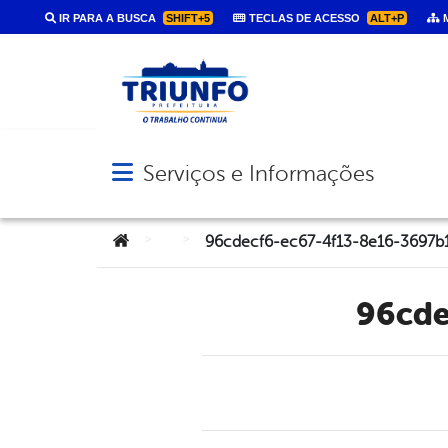
IR PARA A BUSCA
SHIFT+5
TECLAS DE ACESSO
ALT+P
M
Serviços e Informações
Abrir menu principal de navegação
Você está aqui:
>
>
96cdecf6-ec67-4f13-8e16-3697b
96cd