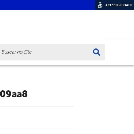
ACESSIBILIDADE
ca
109aa8