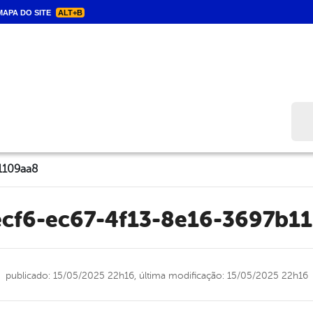
APA DO SITE
ALT+B
Bus
1109aa8
ecf6-ec67-4f13-8e16-3697b1
publicado: 15/05/2025 22h16,
última modificação: 15/05/2025 22h16