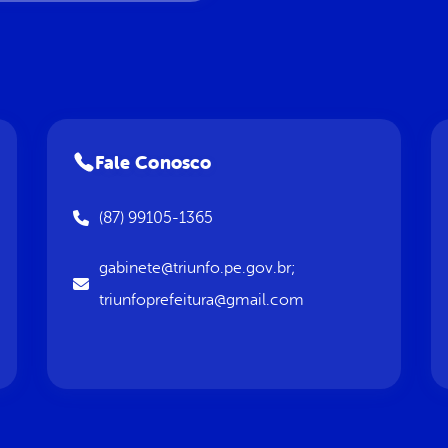
Fale Conosco
(87) 99105-1365
gabinete@triunfo.pe.gov.br;
triunfoprefeitura@gmail.com