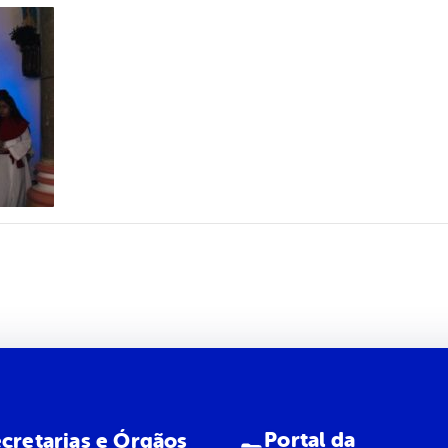
Portal da
cretarias e Órgãos