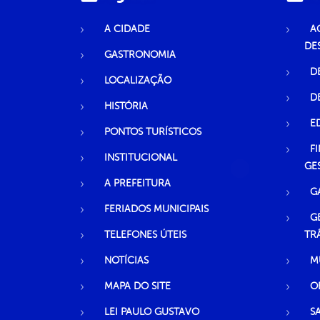
A CIDADE
A
DE
GASTRONOMIA
D
LOCALIZAÇÃO
D
HISTÓRIA
E
PONTOS TURÍSTICOS
F
INSTITUCIONAL
GE
A PREFEITURA
G
FERIADOS MUNICIPAIS
G
TELEFONES ÚTEIS
TR
NOTÍCIAS
M
MAPA DO SITE
O
LEI PAULO GUSTAVO
S