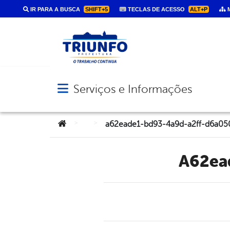
IR PARA A BUSCA
SHIFT+5
TECLAS DE ACESSO
ALT+P
M
Serviços e Informações
Abrir menu principal de navegação
Você está aqui:
>
>
a62eade1-bd93-4a9d-a2ff-d6a0
a62e