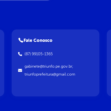
Fale Conosco
(87) 99105-1365
gabinete@triunfo.pe.gov.br;
triunfoprefeitura@gmail.com