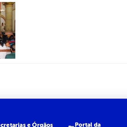
Portal da
cretarias e Órgãos