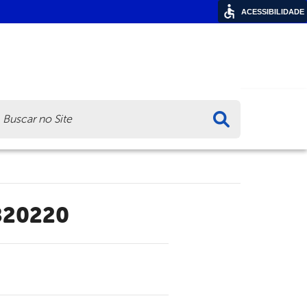
ACESSIBILIDADE
ca
820220