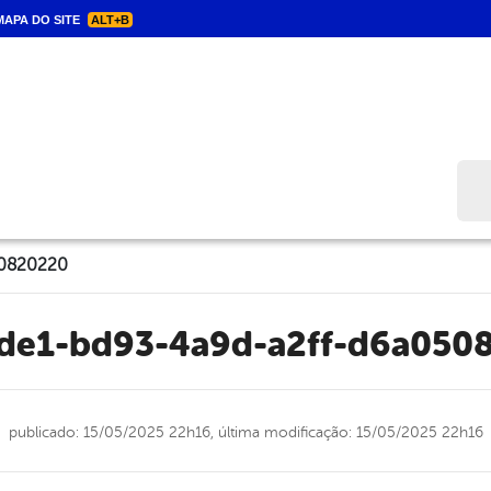
APA DO SITE
ALT+B
Bus
50820220
ade1-bd93-4a9d-a2ff-d6a050
publicado: 15/05/2025 22h16,
última modificação: 15/05/2025 22h16