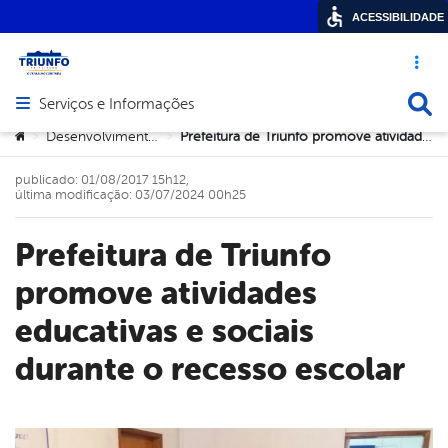
ACESSIBILIDADE
Acesso ráp
Busca
Serviços e Informações
Abrir menu principal de navegação
Você está aqui:
Desenvolvimento Social
Prefeitura de Triunfo promove atividades educativas e sociais durante o recesso escolar
>
>
publicado: 01/08/2017 15h12,
última modificação: 03/07/2024 00h25
Prefeitura de Triunfo
promove atividades
educativas e sociais
durante o recesso escolar