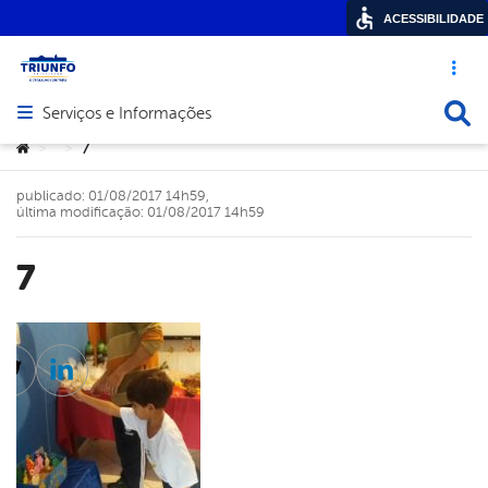
ACESSIBILIDADE
Acesso ráp
Busca
Serviços e Informações
Abrir menu principal de navegação
Você está aqui:
7
>
>
publicado: 01/08/2017 14h59,
última modificação: 01/08/2017 14h59
7
cebook
Twitter
Linkedin