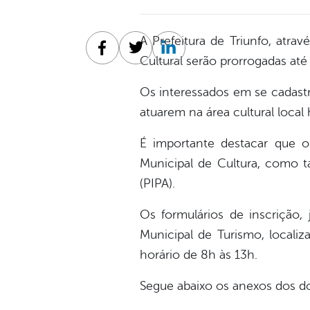
A Prefeitura de Triunfo, atra
Facebook
Twitter
Linkedin
Cultural serão prorrogadas até
Os interessados em se cadastra
atuarem na área cultural loca
É importante destacar que o
Municipal de Cultura, como t
(PIPA).
Os formulários de inscrição
Municipal de Turismo, locali
horário de 8h às 13h.
Segue abaixo os anexos dos do