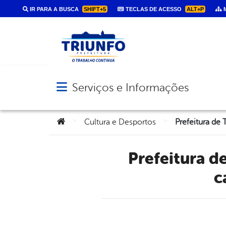
IR PARA A BUSCA
SHIFT+5
TECLAS DE ACESSO
ALT+P
M
Serviços e Informações
Abrir menu principal de navegação
Você está aqui:
>
>
Cultura e Desportos
Prefeitura de Triunfo prorroga prazo de inscrições para
c