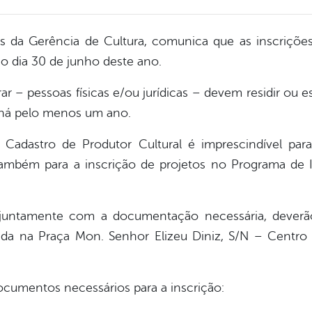
vés da Gerência de Cultura, comunica que as inscriçõ
 o dia 30 de junho deste ano.
r – pessoas físicas e/ou jurídicas – devem residir ou e
l há pelo menos um ano.
 Cadastro de Produtor Cultural é imprescindível p
ambém para a inscrição de projetos no Programa de I
, juntamente com a documentação necessária, deverão
zada na Praça Mon. Senhor Elizeu Diniz, S/N – Centro 
cumentos necessários para a inscrição: