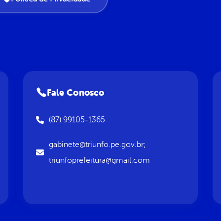
Fale Conosco
(87) 99105-1365
gabinete@triunfo.pe.gov.br;
triunfoprefeitura@gmail.com