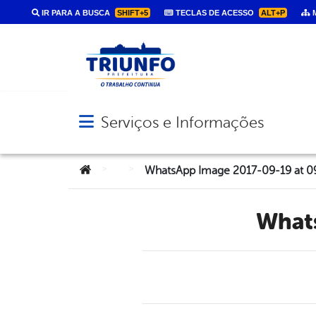
IR PARA A BUSCA
SHIFT+5
TECLAS DE ACESSO
ALT+P
M
Serviços e Informações
Abrir menu principal de navegação
Você está aqui:
>
>
WhatsApp Image 2017-09-19 at 0
Wha