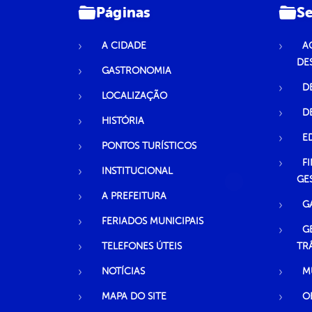
Páginas
Se
A CIDADE
A
DE
GASTRONOMIA
D
LOCALIZAÇÃO
D
HISTÓRIA
E
PONTOS TURÍSTICOS
F
INSTITUCIONAL
GE
A PREFEITURA
G
FERIADOS MUNICIPAIS
G
TELEFONES ÚTEIS
TR
NOTÍCIAS
M
MAPA DO SITE
O