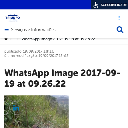
ACESSIBILIDADE
Acesso ráp
Busca
Serviços e Informações
Abrir menu principal de navegação
Você está aqui:
WhatsApp Image 2017-09-19 at 09.26.22
>
>
publicado: 19/09/2017 13h13,
última modificação: 19/09/2017 13h13
WhatsApp Image 2017-09-
19 at 09.26.22
cebook
Twitter
Linkedin