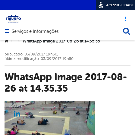
ACESSIBILIDADE
Acesso ráp
Busca
Serviços e Informações
Abrir menu principal de navegação
Você está aqui:
WhatsApp Image 2017-08-26 at 14.35.35
>
>
publicado: 03/09/2017 19h50,
última modificação: 03/09/2017 19h50
WhatsApp Image 2017-08-
26 at 14.35.35
cebook
Twitter
Linkedin