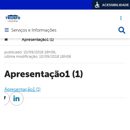
ACESSIBILIDADE
Acesso ráp
Busca
Serviços e Informações
Abrir menu principal de navegação
Você está aqui:
Apresentação1 (1)
>
>
publicado: 10/09/2018 18h06,
última modificação: 10/09/2018 18h06
Apresentação1 (1)
Apresentação1 (1)
cebook
Twitter
Linkedin