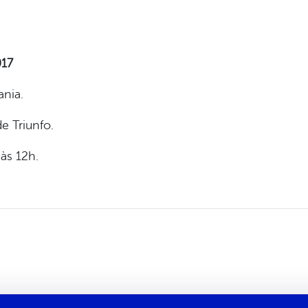
017
ania.
e Triunfo.
às 12h.