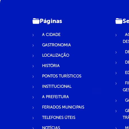
Páginas
Se
A CIDADE
A
DE
GASTRONOMIA
D
LOCALIZAÇÃO
D
HISTÓRIA
E
PONTOS TURÍSTICOS
F
INSTITUCIONAL
GE
A PREFEITURA
G
FERIADOS MUNICIPAIS
G
TELEFONES ÚTEIS
TR
NOTÍCIAS
M