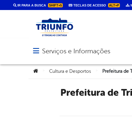
IR PARA A BUSCA
SHIFT+5
TECLAS DE ACESSO
ALT+P
M
Serviços e Informações
Abrir menu principal de navegação
Você está aqui:
>
>
Cultura e Desportos
Prefeitura de Triunfo realiza Fórum de Cultura no próximo dia