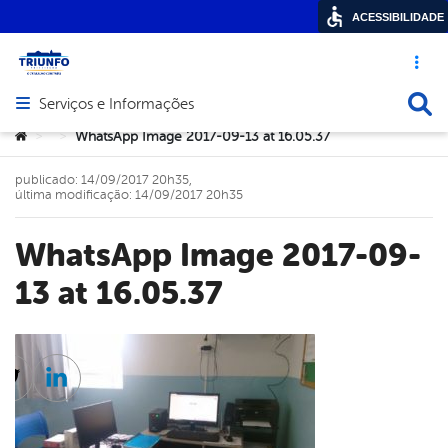
ACESSIBILIDADE
Acesso ráp
Busca
Serviços e Informações
Abrir menu principal de navegação
Você está aqui:
WhatsApp Image 2017-09-13 at 16.05.37
>
>
publicado: 14/09/2017 20h35,
última modificação: 14/09/2017 20h35
WhatsApp Image 2017-09-
13 at 16.05.37
cebook
Twitter
Linkedin