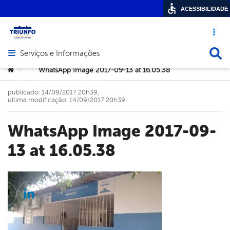
ACESSIBILIDADE
Acesso ráp
Busca
Serviços e Informações
Abrir menu principal de navegação
Você está aqui:
WhatsApp Image 2017-09-13 at 16.05.38
>
>
publicado: 14/09/2017 20h39,
última modificação: 14/09/2017 20h39
WhatsApp Image 2017-09-
13 at 16.05.38
cebook
Twitter
Linkedin